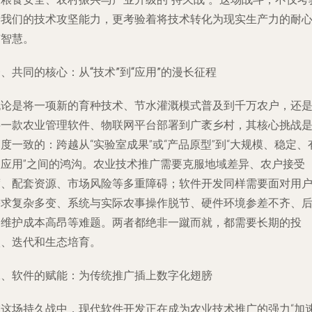
着我们的技术攻坚能力，更考验着将技术转化为现实生产力的耐
与智慧。
、共同的核心：从“技术”到“应用”的漫长征程
无论是将一项新的育种技术、节水灌溉模式普及到千万农户，还
将一款农业管理软件、物联网平台部署到广袤乡村，其核心挑战
度一致的：跨越从“实验室成果”或“产品原型”到“大规模、稳定、
效应用”之间的鸿沟。农业技术推广需要克服地域差异、农户接受
度、配套资源、市场风险等多重障碍；软件开发同样需要面对用
需求复杂多变、系统与实际农事操作脱节、硬件环境参差不齐、
期维护成本高昂等难题。两者都绝非一蹴而就，都需要长期的投
入、迭代和生态培育。
二、软件的赋能：为传统推广插上数字化翅膀
在这场持久战中，现代软件开发正在成为农业技术推广的强力“加