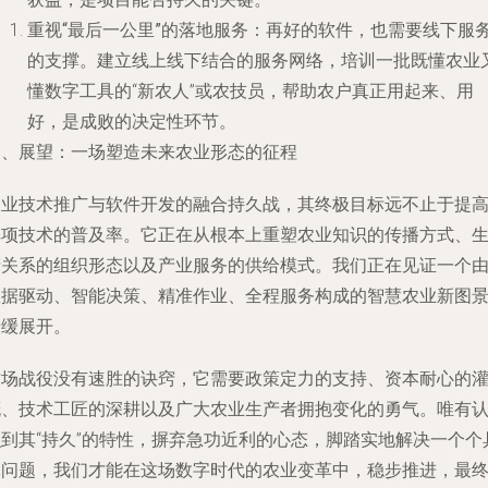
重视“最后一公里”的落地服务
：再好的软件，也需要线下服
的支撑。建立线上线下结合的服务网络，培训一批既懂农业
懂数字工具的“新农人”或农技员，帮助农户真正用起来、用
好，是成败的决定性环节。
四、展望：一场塑造未来农业形态的征程
农业技术推广与软件开发的融合持久战，其终极目标远不止于提
单项技术的普及率。它正在从根本上重塑农业知识的传播方式、
产关系的组织形态以及产业服务的供给模式。我们正在见证一个
数据驱动、智能决策、精准作业、全程服务构成的智慧农业新图
缓缓展开。
这场战役没有速胜的诀窍，它需要政策定力的支持、资本耐心的
溉、技术工匠的深耕以及广大农业生产者拥抱变化的勇气。唯有
识到其“持久”的特性，摒弃急功近利的心态，脚踏实地解决一个个
体问题，我们才能在这场数字时代的农业变革中，稳步推进，最