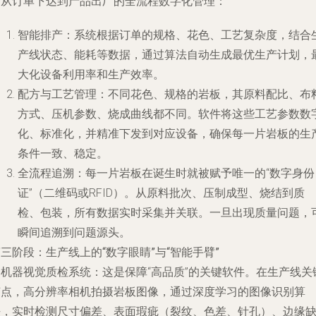
责从订单下达到产品出厂的全流程数字化管理：
智能排产
：系统根据订单的规格、花色、工艺复杂度，结合
产线状态、能耗等数据，通过算法自动生成最优生产计划，
大化设备利用率和生产效率。
配方与工艺管理
：不同花色、规格的岩板，其原料配比、布
方式、压机参数、烧成曲线都不同。软件将这些工艺参数数
化、标准化，并精准下发到对应设备，确保每一片岩板的生
条件一致、稳定。
全流程追溯
：每一片岩板在诞生时就被赋予唯一的“数字身份
证”（二维码或RFID）。从原料批次、压制成型、烧结到质
检、包装，所有数据实时采集并关联。一旦出现质量问题，
瞬间追溯到问题源头。
三阶段：生产线上的“数字眼睛”与“智能手臂”
.
机器视觉质检系统
：这是保障“高品质”的关键软件。在生产线关
节点，高分辨率相机拍摄岩板图像，通过深度学习的图像识别算
法，实时检测尺寸偏差、表面瑕疵（裂纹、色差、针孔）、边缘