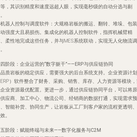
陷等，其识别精度和速度远超人眼，实现毫秒级的自动分选与剔
除。
.
机器人控制与调度软件
：大规格岩板的搬运、翻转、堆垛、包
劳动强度大且易损伤。集成化的机器人控制软件，指挥机械臂精
准、柔性地完成这些任务，并与MES系统联动，实现无人化物流
度。
四阶段：企业运营的“数字躯干”——ERP与供应链协同
高品质岩板的稳定供应，需要强大的后台系统支持。企业资源计
（ERP）软件整合了财务、采购、销售、库存、人力资源等模块，
现企业资源最优配置。更进一步，通过
供应链协同平台
，可以将
料供应商、加工中心、物流公司、经销商的数据打通，实现需求
测、智能补货、协同生产，让岩板从工厂到客户家的流程更透明
高效。
五阶段：赋能终端与未来——数字化服务与C2M