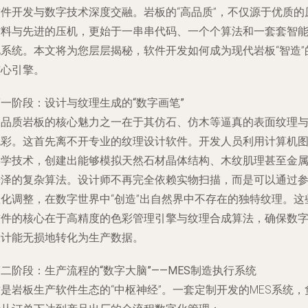
软件开发与数字技术深度交融。岩板的“高品质”，不仅源于优质的
材料与先进的压机，更始于一串串代码、一个个算法和一套套智
化系统。本文将为您层层揭秘，软件开发如何成为现代岩板“智造”
核心引擎。
一阶段：设计与纹理生成的“数字画笔”
高品质岩板的核心魅力之一在于其仿石、仿木等逼真的表面纹理
色彩。这首先离不开专业的
纹理设计软件
。开发人员利用计算机
形学技术，创建出能够模拟天然石材晶体结构、木纹肌理甚至金
光泽的复杂算法。设计师不再完全依赖实物扫描，而是可以通过
数化调整，在数字世界中“创造”出自然界中不存在的独特纹理。这
软件的核心在于高精度的色彩管理引擎与纹理合成算法，确保数
设计能无损地转化为生产数据。
二阶段：生产流程的“数字大脑”——MES制造执行系统
是岩板生产软件生态的“中枢神经”。一套定制开发的MES系统，